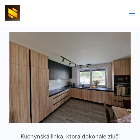
Skip
to
nicolsk
content
Kuchynská linka, ktorá dokonale zlúči